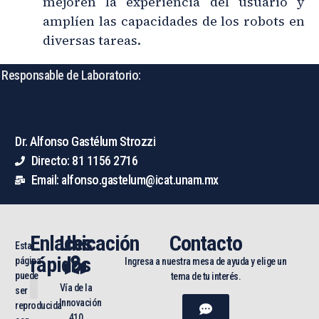
mejoren la experiencia del usuario y
amplíen las capacidades de los robots en
diversas tareas.
Responsable de Laboratorio:
Dr. Alfonso Gastélum Strozzi
Directo: 81 1156 2716
Email: alfonso.gastelum@icat.unam.mx
Enlaces
Ubicación
Contacto
Esta
rápidos
página
Ingresa a nuestra mesa de ayuda y elige un
puede
tema de tu interés.
Vía de la
ser
Innovación
reproducida
Mapa del sitio
Toda la UNAM en línea
410