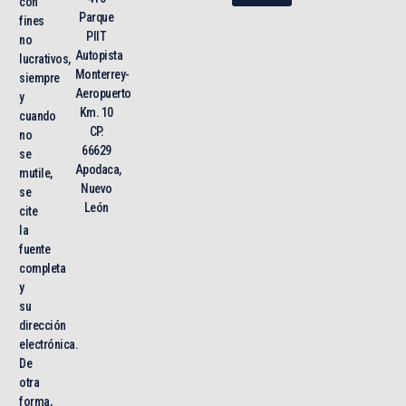
con
Parque
fines
PIIT
no
Autopista
lucrativos,
Monterrey-
siempre
Aeropuerto
y
Km. 10
cuando
CP.
no
66629
se
Apodaca,
mutile,
Nuevo
se
León
cite
la
fuente
completa
y
su
dirección
electrónica.
De
otra
forma,