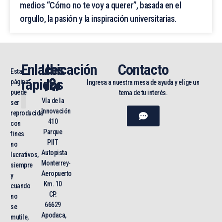
medios “Cómo no te voy a querer”, basada en el
orgullo, la pasión y la inspiración universitarias.
Enlaces
Ubicación
Contacto
Esta
rápidos
página
Ingresa a nuestra mesa de ayuda y elige un
puede
tema de tu interés.
Vía de la
ser
Innovación
reproducida
Mapa del sitio
Toda la UNAM en línea
410
con
Parque
fines
PIIT
no
Autopista
lucrativos,
Monterrey-
siempre
Aeropuerto
y
Km. 10
cuando
CP.
no
66629
se
Apodaca,
mutile,