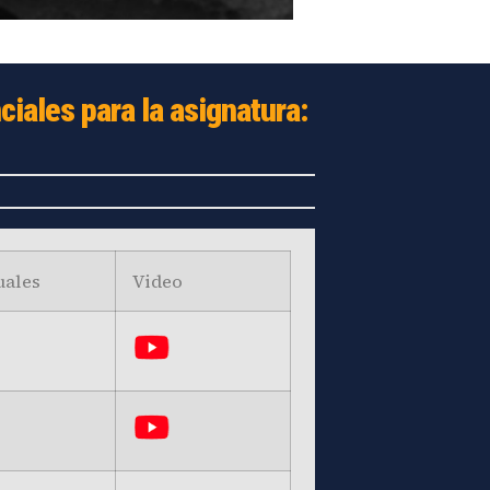
iales para la asignatura:
ales
Video