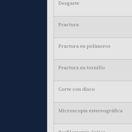
Desgaste
Fractura
Fractura en polímeros
Fractura en tornillo
Corte con disco
Microscopía estereográfica