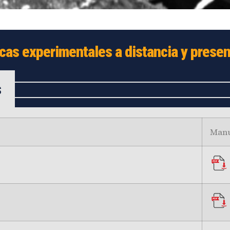
ro de
as experimentales a distancia y presenc
ales
s
Manu